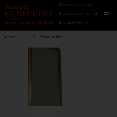
(0033)(0)4 50 40 73 02
(0033)(0)6 37 49 11 80
(0041)(0)79 836 27 38
Accueil
...
Restauration